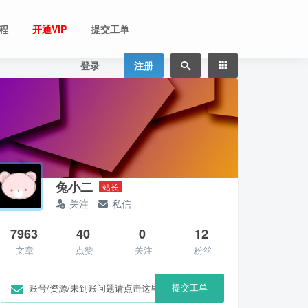
程
开通VIP
提交工单
登录
注册
兔小二
站长
关注
私信
7963
40
0
12
文章
点赞
关注
粉丝
提交工单
账号/资源/未到账问题请点击这里