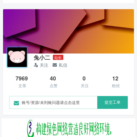
兔小二
站长
关注
私信
7969
40
0
12
文章
点赞
关注
粉丝
提交工单
账号/资源/未到账问题请点击这里