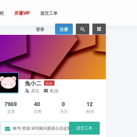
程
开通VIP
提交工单
登录
注册
兔小二
站长
关注
私信
7969
40
0
12
文章
点赞
关注
粉丝
提交工单
账号/资源/未到账问题请点击这里