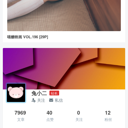
喵糖映画 VOL.196 [29P]
兔小二
站长
关注
私信
7969
40
0
12
文章
点赞
关注
粉丝