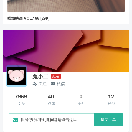
喵糖映画 VOL.196 [29P]
兔小二
站长
关注
私信
7969
40
0
12
文章
点赞
关注
粉丝
提交工单
账号/资源/未到账问题请点击这里