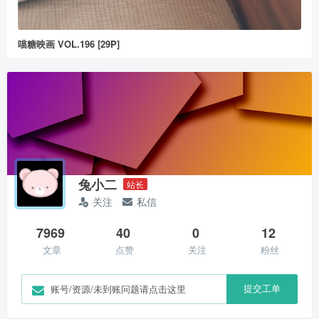
喵糖映画 VOL.196 [29P]
兔小二
站长
关注
私信
7969
40
0
12
文章
点赞
关注
粉丝
提交工单
账号/资源/未到账问题请点击这里