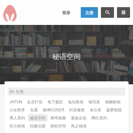
登录
注册
秘语空间
分类
JKFUN
会员打包
免下载区
兔玩映画
喵写真
喵糖映画
少女秩序
岛遇
微博COSER
抖音微密
未分类
森萝财团
秀人系列
秘语空间
稚乖画册
紧急企划
网红系列
轻兰映画
轻糖乐园
铁粉空间
风之领域